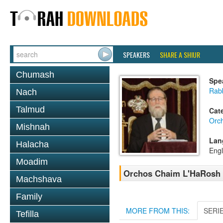
SPEAKERS
SHARE A SHIUR
Chumash
Spe
Rabb
Nach
Talmud
Cat
Orc
Mishnah
Lan
Halacha
Engl
Moadim
Orchos Chaim L'HaRosh 
Machshava
Family
MORE FROM THIS:
SERI
Tefilla