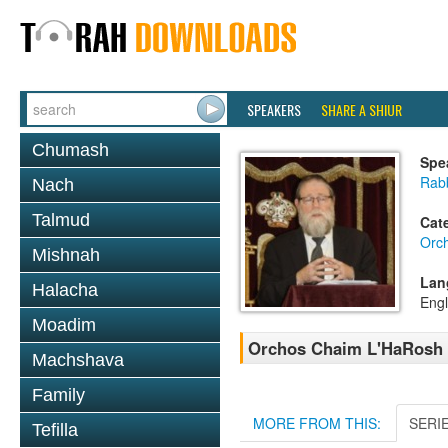
SPEAKERS
SHARE A SHIUR
Chumash
Spe
Rabb
Nach
Talmud
Cat
Orc
Mishnah
Lan
Halacha
Engl
Moadim
Orchos Chaim L'HaRosh 
Machshava
Family
MORE FROM THIS:
SERI
Tefilla