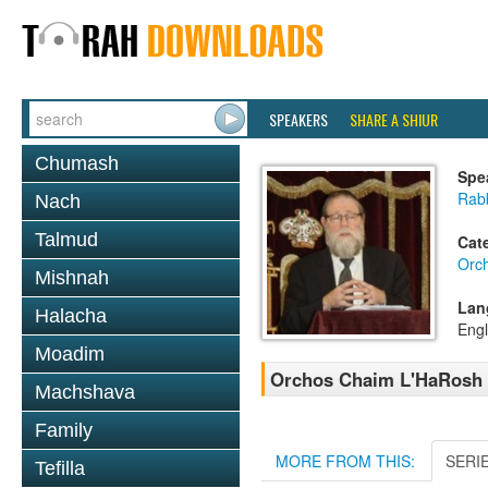
SPEAKERS
SHARE A SHIUR
Chumash
Spe
Rabb
Nach
Talmud
Cat
Orc
Mishnah
Lan
Halacha
Engl
Moadim
Orchos Chaim L'HaRosh 0
Machshava
Family
MORE FROM THIS:
SERI
Tefilla