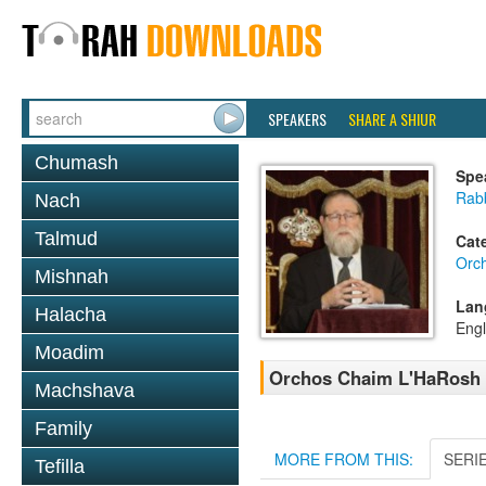
SPEAKERS
SHARE A SHIUR
Chumash
Spe
Rabb
Nach
Talmud
Cat
Orc
Mishnah
Lan
Halacha
Engl
Moadim
Orchos Chaim L'HaRosh 
Machshava
Family
MORE FROM THIS:
SERI
Tefilla