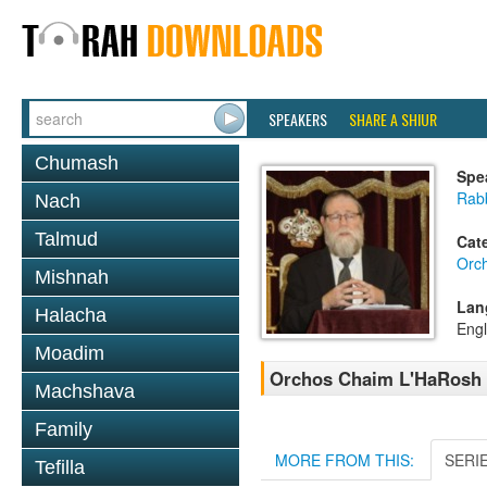
SPEAKERS
SHARE A SHIUR
Chumash
Spe
Rabb
Nach
Talmud
Cat
Orc
Mishnah
Lan
Halacha
Engl
Moadim
Orchos Chaim L'HaRosh 0
Machshava
Family
MORE FROM THIS:
SERI
Tefilla