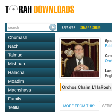
SPEAKERS
SHARE A SHIUR
Chumash
Spe
Rabb
Nach
Talmud
Cat
Orc
Mishnah
Lan
Halacha
Engl
Moadim
Orchos Chaim L'HaRosh 
Machshava
Family
MORE FROM THIS:
SERI
Tefilla