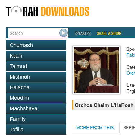
SPEAKERS
SHARE A SHIUR
Chumash
Spe
Rabb
Nach
Talmud
Cat
Orc
Mishnah
Lan
Halacha
Engl
Moadim
Orchos Chaim L'HaRosh 0
Machshava
Family
MORE FROM THIS:
SERI
Tefilla