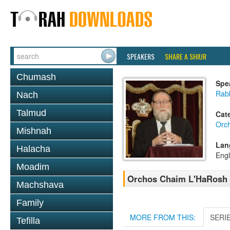
SPEAKERS
SHARE A SHIUR
Chumash
Spe
Rabb
Nach
Talmud
Cat
Orc
Mishnah
Lan
Halacha
Engl
Moadim
Orchos Chaim L'HaRosh 07
Machshava
Family
MORE FROM THIS:
SERI
Tefilla