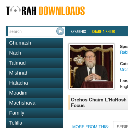
SPEAKERS
SHARE A SHIUR
Chumash
Spe
Rabb
Nach
Talmud
Cat
Orc
Mishnah
Lan
Halacha
Engl
Moadim
Orchos Chaim L'HaRosh 0
Machshava
Focus
Family
Tefilla
MORE FROM THIS:
SERI