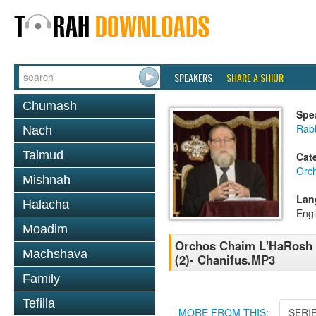
SPEAKERS
SHARE A SHIUR
Chumash
Spe
Rabb
Nach
Talmud
Cat
Orc
Mishnah
Lan
Halacha
Engl
Moadim
Orchos Chaim L'HaRosh 10
Machshava
(2)- Chanifus.MP3
Family
Tefilla
MORE FROM THIS:
SERI