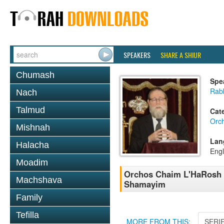
SPEAKERS
SHARE A SHIUR
Chumash
Spe
Rabb
Nach
Talmud
Cat
Orc
Mishnah
Lan
Halacha
Engl
Moadim
Orchos Chaim L'HaRosh 
Machshava
Shamayim
Family
Tefilla
MORE FROM THIS:
SERI