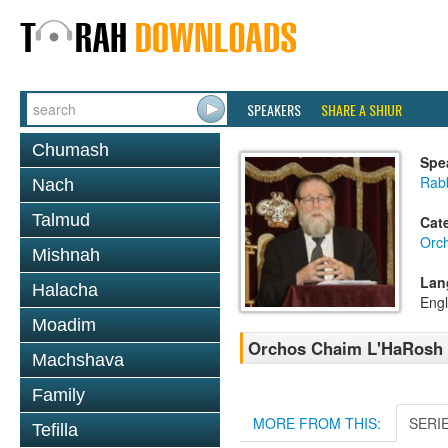
SPEAKERS
SHARE A SHIUR
Chumash
Spe
Rabb
Nach
Talmud
Cat
Orc
Mishnah
Lan
Halacha
Engl
Moadim
Orchos Chaim L'HaRosh 1
Machshava
Family
MORE FROM THIS:
SERI
Tefilla