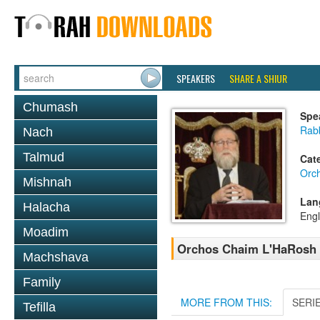
SPEAKERS
SHARE A SHIUR
Chumash
Spe
Rabb
Nach
Talmud
Cat
Orc
Mishnah
Lan
Halacha
Engl
Moadim
Orchos Chaim L'HaRosh 0
Machshava
Family
MORE FROM THIS:
SERI
Tefilla