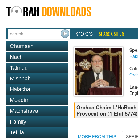
SPEAKERS
SHARE A SHIUR
Chumash
Spe
Rabb
Nach
Talmud
Cat
Orc
Mishnah
Lan
Halacha
Engl
Moadim
Orchos Chaim L'HaRosh 
Machshava
Provocation (1 Elul 5774)
Family
Tefilla
MORE FROM THIS:
SERI