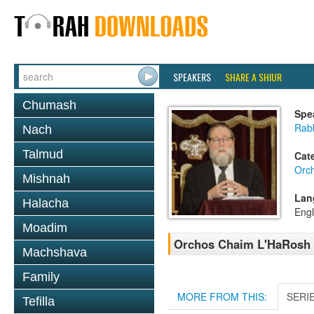
SPEAKERS
SHARE A SHIUR
Chumash
Spe
Rabb
Nach
Talmud
Cat
Orc
Mishnah
Lan
Halacha
Engl
Moadim
Orchos Chaim L'HaRosh 0
Machshava
Family
MORE FROM THIS:
SERI
Tefilla