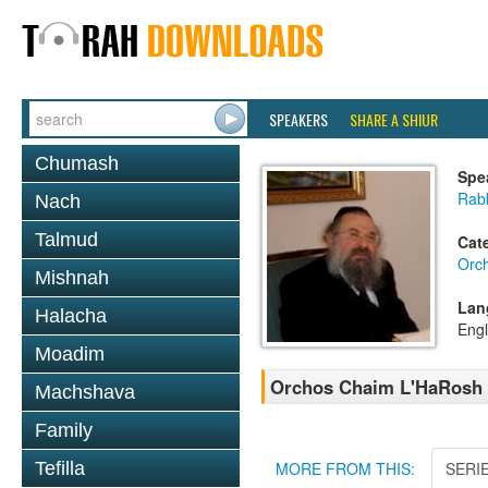
SPEAKERS
SHARE A SHIUR
Chumash
Spe
Rab
Nach
Talmud
Cat
Orc
Mishnah
Lan
Halacha
Engl
Moadim
Orchos Chaim L'HaRosh -
Machshava
Family
Tefilla
MORE FROM THIS:
SERI