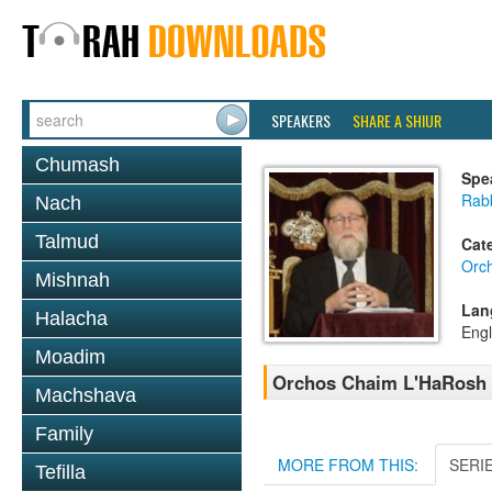
SPEAKERS
SHARE A SHIUR
Chumash
Spe
Rabb
Nach
Talmud
Cat
Orc
Mishnah
Lan
Halacha
Engl
Moadim
Orchos Chaim L'HaRosh
Machshava
Family
MORE FROM THIS:
SERI
Tefilla