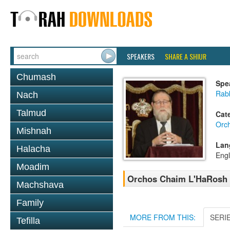
SPEAKERS
SHARE A SHIUR
Chumash
Spe
Rabb
Nach
Talmud
Cat
Orc
Mishnah
Lan
Halacha
Engl
Moadim
Orchos Chaim L'HaRosh 
Machshava
Family
MORE FROM THIS:
SERI
Tefilla