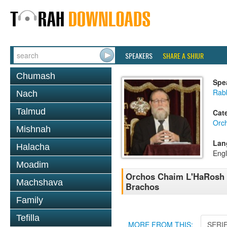
SPEAKERS
SHARE A SHIUR
Chumash
Spe
Rabb
Nach
Talmud
Cat
Orc
Mishnah
Lan
Halacha
Engl
Moadim
Orchos Chaim L'HaRosh 0
Machshava
Brachos
Family
Tefilla
MORE FROM THIS:
SERI