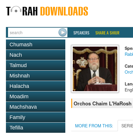
SPEAKERS
SHARE A SHIUR
Chumash
Spe
Rabb
Nach
Talmud
Cat
Orc
Mishnah
Lan
Halacha
Engl
Moadim
Orchos Chaim L'HaRosh 
Machshava
Family
MORE FROM THIS:
SERI
Tefilla