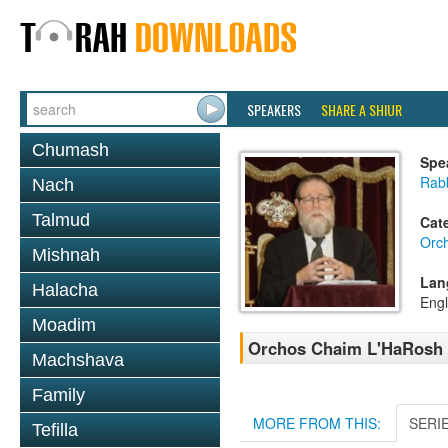
SPEAKERS
SHARE A SHIUR
Chumash
Spe
Rabb
Nach
Talmud
Cat
Orc
Mishnah
Lan
Halacha
Engl
Moadim
Orchos Chaim L'HaRosh 
Machshava
Family
MORE FROM THIS:
SERI
Tefilla