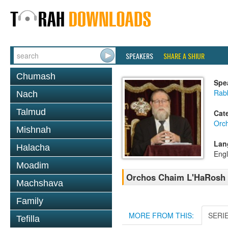
SPEAKERS
SHARE A SHIUR
Chumash
Spe
Rabb
Nach
Talmud
Cat
Orc
Mishnah
Lan
Halacha
Engl
Moadim
Orchos Chaim L'HaRosh 
Machshava
Family
MORE FROM THIS:
SERI
Tefilla