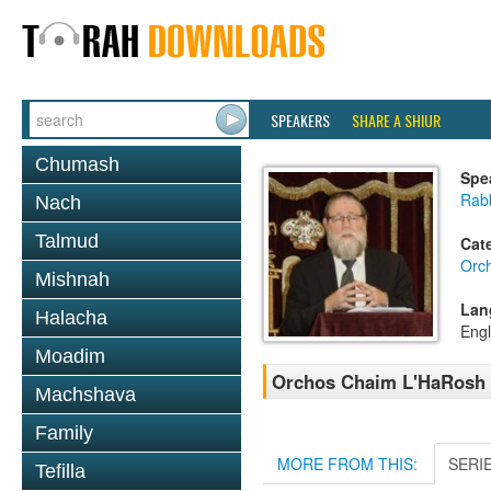
SPEAKERS
SHARE A SHIUR
Chumash
Spe
Rabb
Nach
Talmud
Cat
Orc
Mishnah
Lan
Halacha
Engl
Moadim
Orchos Chaim L'HaRosh 1
Machshava
Family
MORE FROM THIS:
SERI
Tefilla