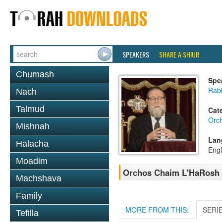
SPEAKERS
SHARE A SHIUR
Chumash
Spe
Rabb
Nach
Talmud
Cat
Orc
Mishnah
Lan
Halacha
Engl
Moadim
Orchos Chaim L'HaRosh 0
Machshava
Family
MORE FROM THIS:
SERI
Tefilla