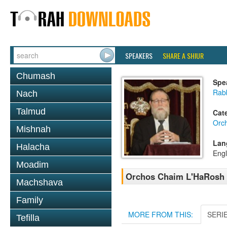
SPEAKERS
SHARE A SHIUR
Chumash
Spe
Rabb
Nach
Talmud
Cat
Orc
Mishnah
Lan
Halacha
Engl
Moadim
Orchos Chaim L'HaRosh 0
Machshava
Family
MORE FROM THIS:
SERI
Tefilla