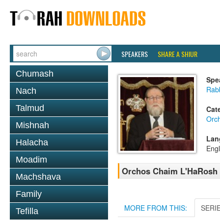
SPEAKERS
SHARE A SHIUR
Chumash
Spe
Rabb
Nach
Talmud
Cat
Orc
Mishnah
Lan
Halacha
Engl
Moadim
Orchos Chaim L'HaRosh 1
Machshava
Family
MORE FROM THIS:
SERI
Tefilla