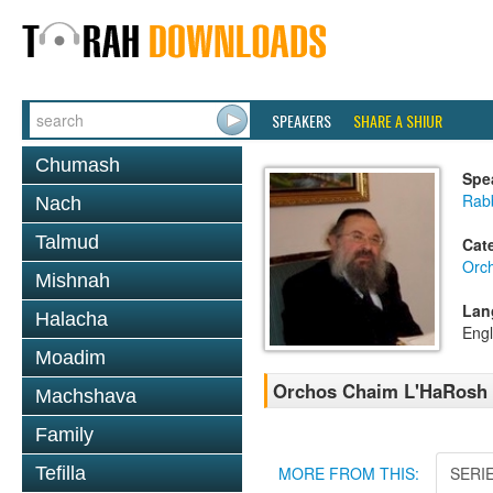
SPEAKERS
SHARE A SHIUR
Chumash
Spe
Rab
Nach
Talmud
Cat
Orc
Mishnah
Lan
Halacha
Engl
Moadim
Orchos Chaim L'HaRosh -
Machshava
Family
Tefilla
MORE FROM THIS:
SERI