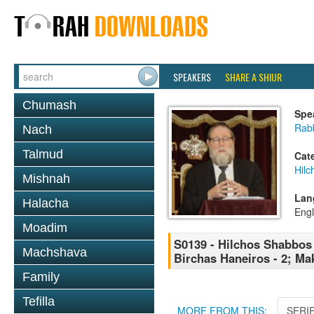
SPEAKERS
SHARE A SHIUR
Chumash
Spe
Rabb
Nach
Talmud
Cat
Hil
Mishnah
Lan
Halacha
Engl
Moadim
S0139 - Hilchos Shabbos -
Machshava
Birchas Haneiros - 2; Ma
Family
Tefilla
MORE FROM THIS:
SERI