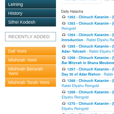
Leining
Daily Halacha
History
1262 - Chinuch Katanim - (K
Sifrei Kodesh
1263 - Chinuch Katanim - (K
Reingold
1264 - Chinuch Katanim - (K
RECENTLY ADDED
Introduction
- Rabbi Eliyahu Re
1265 - Chinuch Katanim - (K
Daf Yomi
Adar- Yahrzeit
- Rabbi Eliyahu 
1266 - Chinuch Katanim - (K
Mishnah Yomi
Bar Mitzvah in Shana Meubere
Mishnah Berurah
1267 - Chinuch Katanim - (K
Yomi
Day 30 of Adar Rishon
- Rabbi
1268 - Chinuch Katanim - (K
Mishnah Torah Yomi
Rabbi Eliyahu Reingold
1269 - Chinuch Katanim - (K
Eliyahu Reingold
1270 - Chinuch Katanim - (K
Eliyahu Reingold