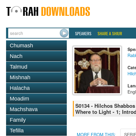
SPEAKERS
SHARE A SHIUR
Chumash
Spe
Rabb
Nach
Talmud
Cat
Hil
Mishnah
Lan
Halacha
Engl
Moadim
S0134 - Hilchos Shabbos -
Machshava
Where to Light - 1; Intro
Family
Tefilla
MORE FROM THIS:
SERI