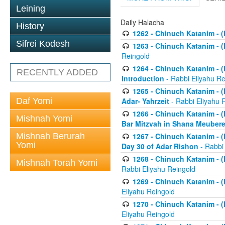
Leining
Daily Halacha
History
1262 - Chinuch Katanim - (K
Sifrei Kodesh
1263 - Chinuch Katanim - (K
Reingold
1264 - Chinuch Katanim - (K
RECENTLY ADDED
Introduction
- Rabbi Eliyahu Re
1265 - Chinuch Katanim - (K
Daf Yomi
Adar- Yahrzeit
- Rabbi Eliyahu 
1266 - Chinuch Katanim - (K
Mishnah Yomi
Bar Mitzvah in Shana Meubere
Mishnah Berurah
1267 - Chinuch Katanim - (K
Yomi
Day 30 of Adar Rishon
- Rabbi
1268 - Chinuch Katanim - (K
Mishnah Torah Yomi
Rabbi Eliyahu Reingold
1269 - Chinuch Katanim - (K
Eliyahu Reingold
1270 - Chinuch Katanim - (K
Eliyahu Reingold