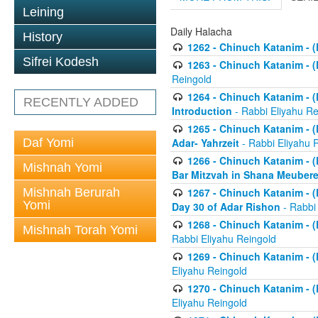
Leining
Daily Halacha
History
1262 - Chinuch Katanim - (K
Sifrei Kodesh
1263 - Chinuch Katanim - (K
Reingold
1264 - Chinuch Katanim - (K
RECENTLY ADDED
Introduction
- Rabbi Eliyahu Re
1265 - Chinuch Katanim - (K
Daf Yomi
Adar- Yahrzeit
- Rabbi Eliyahu 
1266 - Chinuch Katanim - (K
Mishnah Yomi
Bar Mitzvah in Shana Meubere
Mishnah Berurah
1267 - Chinuch Katanim - (K
Yomi
Day 30 of Adar Rishon
- Rabbi
1268 - Chinuch Katanim - (K
Mishnah Torah Yomi
Rabbi Eliyahu Reingold
1269 - Chinuch Katanim - (K
Eliyahu Reingold
1270 - Chinuch Katanim - (K
Eliyahu Reingold