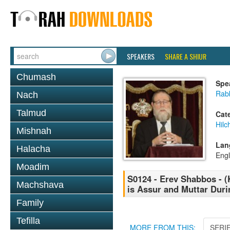
SPEAKERS
SHARE A SHIUR
Chumash
Spe
Rabb
Nach
Talmud
Cat
Hil
Mishnah
Lan
Halacha
Engl
Moadim
S0124 - Erev Shabbos - (
Machshava
is Assur and Muttar Dur
Family
Tefilla
MORE FROM THIS:
SERI