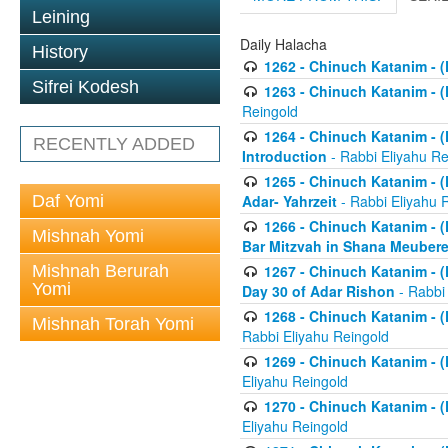
Leining
Daily Halacha
History
1262 - Chinuch Katanim - (K
Sifrei Kodesh
1263 - Chinuch Katanim - (K
Reingold
1264 - Chinuch Katanim - (K
RECENTLY ADDED
Introduction
- Rabbi Eliyahu Re
1265 - Chinuch Katanim - (K
Daf Yomi
Adar- Yahrzeit
- Rabbi Eliyahu 
1266 - Chinuch Katanim - (K
Mishnah Yomi
Bar Mitzvah in Shana Meubere
Mishnah Berurah
1267 - Chinuch Katanim - (K
Yomi
Day 30 of Adar Rishon
- Rabbi
1268 - Chinuch Katanim - (K
Mishnah Torah Yomi
Rabbi Eliyahu Reingold
1269 - Chinuch Katanim - (K
Eliyahu Reingold
1270 - Chinuch Katanim - (K
Eliyahu Reingold