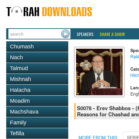
SPEAKERS
SHARE A SHIUR
Chumash
Spe
Rabb
Nach
Talmud
Cat
Hil
Mishnah
Lan
Halacha
Engl
Moadim
S0078 - Erev Shabbos - (
Machshava
Reasons for Chashad and
Family
Tefilla
MORE FROM THIS:
SERI