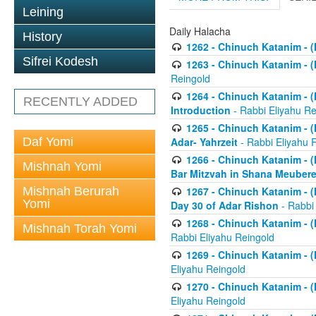
Leining
Daily Halacha
History
1262 - Chinuch Katanim - (K
Sifrei Kodesh
1263 - Chinuch Katanim - (K
Reingold
1264 - Chinuch Katanim - (K
RECENTLY ADDED
Introduction
- Rabbi Eliyahu Re
1265 - Chinuch Katanim - (K
Daf Yomi
Adar- Yahrzeit
- Rabbi Eliyahu 
1266 - Chinuch Katanim - (K
Mishnah Yomi
Bar Mitzvah in Shana Meubere
Mishnah Berurah
1267 - Chinuch Katanim - (K
Yomi
Day 30 of Adar Rishon
- Rabbi
1268 - Chinuch Katanim - (K
Mishnah Torah Yomi
Rabbi Eliyahu Reingold
1269 - Chinuch Katanim - (K
Eliyahu Reingold
1270 - Chinuch Katanim - (K
Eliyahu Reingold