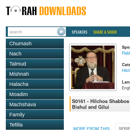
SPEAKERS
SHARE A SHIUR
Chumash
Spe
Rabb
Nach
Talmud
Cat
Hil
Mishnah
Lan
Halacha
Engl
Moadim
S0161 - Hilchos Shabbos -
Machshava
Bishul and Gilui
Family
Tefilla
MORE FROM THIS:
SERI