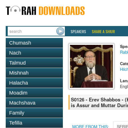
SPEAKERS
SHARE A SHIUR
Chumash
Spe
Rabb
Nach
Talmud
Cat
Hil
Mishnah
Lan
Halacha
Engl
Moadim
S0126 - Erev Shabbos - (
Machshava
is Assur and Muttar Dur
Family
Tefilla
MORE FROM THIS:
SERI