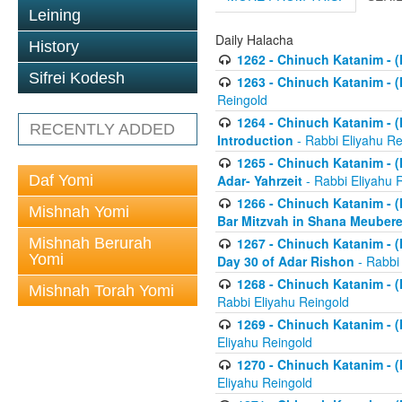
Leining
Daily Halacha
History
1262 - Chinuch Katanim - (K
Sifrei Kodesh
1263 - Chinuch Katanim - (K
Reingold
1264 - Chinuch Katanim - (K
RECENTLY ADDED
Introduction
- Rabbi Eliyahu Re
1265 - Chinuch Katanim - (K
Daf Yomi
Adar- Yahrzeit
- Rabbi Eliyahu 
1266 - Chinuch Katanim - (K
Mishnah Yomi
Bar Mitzvah in Shana Meubere
Mishnah Berurah
1267 - Chinuch Katanim - (K
Yomi
Day 30 of Adar Rishon
- Rabbi
1268 - Chinuch Katanim - (K
Mishnah Torah Yomi
Rabbi Eliyahu Reingold
1269 - Chinuch Katanim - (K
Eliyahu Reingold
1270 - Chinuch Katanim - (K
Eliyahu Reingold