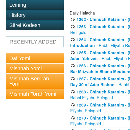
Leining
Daily Halacha
History
1262 - Chinuch Katanim - (K
Sifrei Kodesh
1263 - Chinuch Katanim - (K
Reingold
1264 - Chinuch Katanim - (K
RECENTLY ADDED
Introduction
- Rabbi Eliyahu Re
1265 - Chinuch Katanim - (K
Daf Yomi
Adar- Yahrzeit
- Rabbi Eliyahu 
1266 - Chinuch Katanim - (K
Mishnah Yomi
Bar Mitzvah in Shana Meubere
Mishnah Berurah
1267 - Chinuch Katanim - (K
Yomi
Day 30 of Adar Rishon
- Rabbi
1268 - Chinuch Katanim - (K
Mishnah Torah Yomi
Rabbi Eliyahu Reingold
1269 - Chinuch Katanim - (K
Eliyahu Reingold
1270 - Chinuch Katanim - (K
Eliyahu Reingold