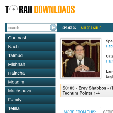
SPEAKERS
SHARE A SHIUR
Chumash
Spe
Rabb
Nach
Talmud
Cat
Hil
Mishnah
Lan
Halacha
Engl
Moadim
S0103 - Erev Shabbos - (K
Machshava
Techum Points 1-4
Family
Tefilla
MORE FROM THIS:
SERI