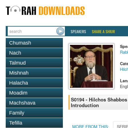
SPEAKERS
SHARE A SHIUR
Chumash
Spe
Rabb
Nach
Talmud
Cat
Hil
Mishnah
Lan
Halacha
Engl
Moadim
S0194 - Hilchos Shabbos 
Machshava
Introduction
Family
Tefilla
MORE FROM THIS:
SERI