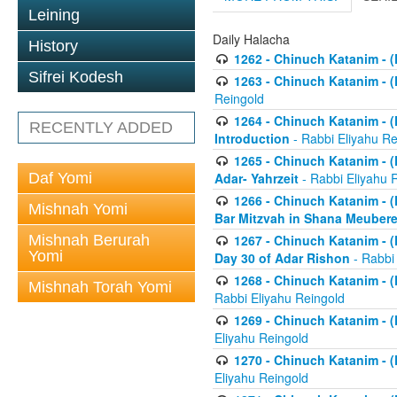
Leining
Daily Halacha
History
1262 - Chinuch Katanim - (K
Sifrei Kodesh
1263 - Chinuch Katanim - (K
Reingold
1264 - Chinuch Katanim - (K
RECENTLY ADDED
Introduction
- Rabbi Eliyahu Re
1265 - Chinuch Katanim - (K
Daf Yomi
Adar- Yahrzeit
- Rabbi Eliyahu 
1266 - Chinuch Katanim - (K
Mishnah Yomi
Bar Mitzvah in Shana Meubere
Mishnah Berurah
1267 - Chinuch Katanim - (K
Yomi
Day 30 of Adar Rishon
- Rabbi
1268 - Chinuch Katanim - (K
Mishnah Torah Yomi
Rabbi Eliyahu Reingold
1269 - Chinuch Katanim - (K
Eliyahu Reingold
1270 - Chinuch Katanim - (K
Eliyahu Reingold