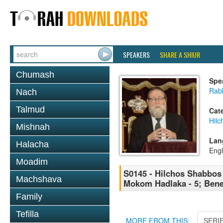
SPEAKERS
SHARE A SHIUR
Chumash
Spe
Rabb
Nach
Talmud
Cat
Hil
Mishnah
Lan
Halacha
Engl
Moadim
S0145 - Hilchos Shabbos -
Machshava
Mokom Hadlaka - 5; Benef
Family
Tefilla
MORE FROM THIS:
SERI