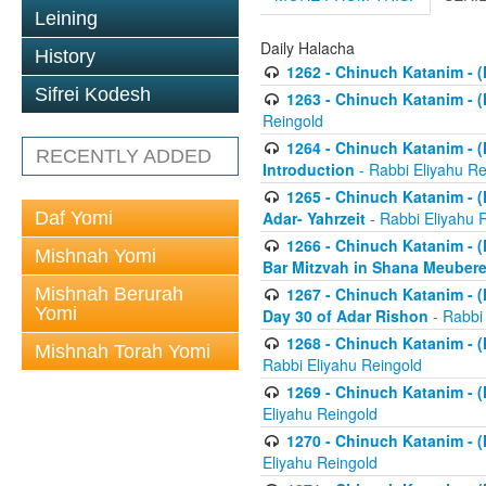
Leining
Daily Halacha
History
1262 - Chinuch Katanim - (K
Sifrei Kodesh
1263 - Chinuch Katanim - (K
Reingold
1264 - Chinuch Katanim - (K
RECENTLY ADDED
Introduction
- Rabbi Eliyahu Re
1265 - Chinuch Katanim - (K
Daf Yomi
Adar- Yahrzeit
- Rabbi Eliyahu 
1266 - Chinuch Katanim - (K
Mishnah Yomi
Bar Mitzvah in Shana Meubere
Mishnah Berurah
1267 - Chinuch Katanim - (K
Yomi
Day 30 of Adar Rishon
- Rabbi
1268 - Chinuch Katanim - (K
Mishnah Torah Yomi
Rabbi Eliyahu Reingold
1269 - Chinuch Katanim - (K
Eliyahu Reingold
1270 - Chinuch Katanim - (K
Eliyahu Reingold