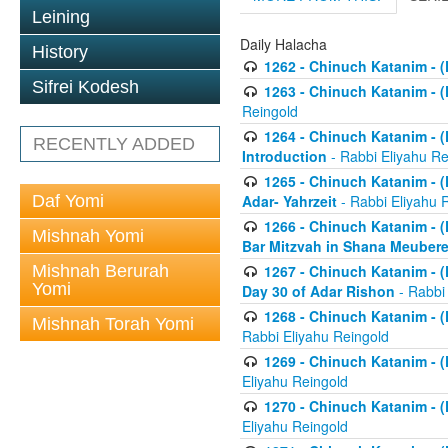
Leining
Daily Halacha
History
1262 - Chinuch Katanim - (K
Sifrei Kodesh
1263 - Chinuch Katanim - (K
Reingold
1264 - Chinuch Katanim - (K
RECENTLY ADDED
Introduction
- Rabbi Eliyahu Re
1265 - Chinuch Katanim - (K
Daf Yomi
Adar- Yahrzeit
- Rabbi Eliyahu 
1266 - Chinuch Katanim - (K
Mishnah Yomi
Bar Mitzvah in Shana Meubere
Mishnah Berurah
1267 - Chinuch Katanim - (K
Yomi
Day 30 of Adar Rishon
- Rabbi
1268 - Chinuch Katanim - (K
Mishnah Torah Yomi
Rabbi Eliyahu Reingold
1269 - Chinuch Katanim - (K
Eliyahu Reingold
1270 - Chinuch Katanim - (K
Eliyahu Reingold