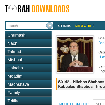
SPEAKERS
SHARE A SHIUR
Chumash
Spe
Rabb
Nach
Talmud
Cat
Hil
Mishnah
Lan
Halacha
Engl
Moadim
S0142 - Hilchos Shabbos -
Machshava
Kabbalas Shabbos Throug
Family
Tefilla
MORE FROM THIS:
SERI