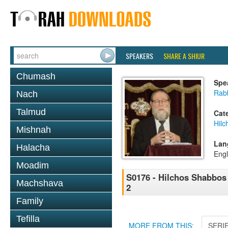
SPEAKERS
SHARE A SHIUR
Chumash
Spe
Rabb
Nach
Talmud
Cat
Hil
Mishnah
Lan
Halacha
Engl
Moadim
S0176 - Hilchos Shabbos 
Machshava
2
Family
Tefilla
MORE FROM THIS:
SERI