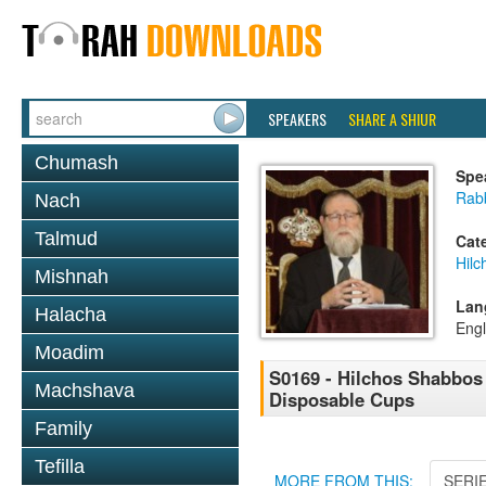
SPEAKERS
SHARE A SHIUR
Chumash
Spe
Rabb
Nach
Talmud
Cat
Hil
Mishnah
Lan
Halacha
Engl
Moadim
S0169 - Hilchos Shabbos -
Machshava
Disposable Cups
Family
Tefilla
MORE FROM THIS:
SERI