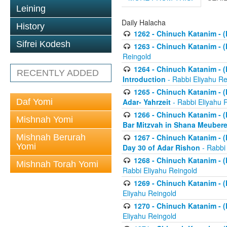
Leining
Daily Halacha
History
1262 - Chinuch Katanim - (K
Sifrei Kodesh
1263 - Chinuch Katanim - (K
Reingold
1264 - Chinuch Katanim - (K
RECENTLY ADDED
Introduction
- Rabbi Eliyahu Re
1265 - Chinuch Katanim - (K
Daf Yomi
Adar- Yahrzeit
- Rabbi Eliyahu 
1266 - Chinuch Katanim - (K
Mishnah Yomi
Bar Mitzvah in Shana Meubere
Mishnah Berurah
1267 - Chinuch Katanim - (K
Yomi
Day 30 of Adar Rishon
- Rabbi
1268 - Chinuch Katanim - (K
Mishnah Torah Yomi
Rabbi Eliyahu Reingold
1269 - Chinuch Katanim - (K
Eliyahu Reingold
1270 - Chinuch Katanim - (K
Eliyahu Reingold