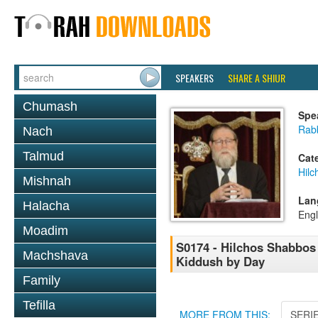
SPEAKERS
SHARE A SHIUR
Chumash
Spe
Rabb
Nach
Talmud
Cat
Hil
Mishnah
Lan
Halacha
Engl
Moadim
S0174 - Hilchos Shabbos -
Machshava
Kiddush by Day
Family
Tefilla
MORE FROM THIS:
SERI