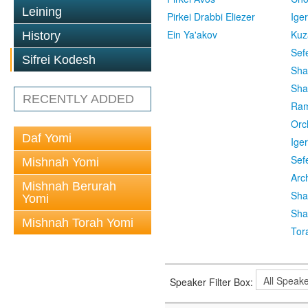
Leining
Pirkei Drabbi Eliezer
Ige
Ein Ya'akov
Kuz
History
Sef
Sifrei Kodesh
Sha
Sha
RECENTLY ADDED
Ra
Orc
Daf Yomi
Ige
Sef
Mishnah Yomi
Arc
Mishnah Berurah
Sha
Yomi
Sha
Mishnah Torah Yomi
Tor
Speaker Filter Box: