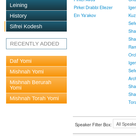
Leining
Pirkei Drabbi Eliezer
Ige
Ein Ya'akov
Kuz
History
Sef
Sifrei Kodesh
Sha
Sha
RECENTLY ADDED
Ra
Orc
Daf Yomi
Ige
Sef
Mishnah Yomi
Arc
Mishnah Berurah
Sha
Yomi
Sha
Mishnah Torah Yomi
Tor
Speaker Filter Box: