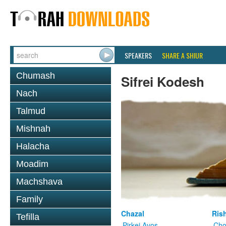
SPEAKERS
SHARE A SHIUR
Chumash
Sifrei Kodesh
Nach
Talmud
Mishnah
Halacha
Moadim
Machshava
Family
Chazal
Ris
Tefilla
Pirkei Avos
Cho