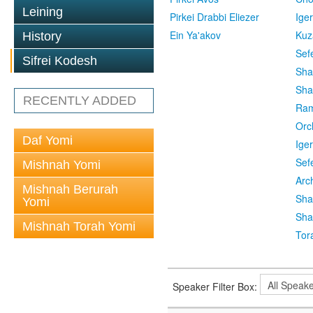
Leining
Pirkei Drabbi Eliezer
Ige
Ein Ya'akov
Kuz
History
Sef
Sifrei Kodesh
Sha
Sha
RECENTLY ADDED
Ra
Orc
Daf Yomi
Ige
Sef
Mishnah Yomi
Arc
Mishnah Berurah
Sha
Yomi
Sha
Mishnah Torah Yomi
Tor
Speaker Filter Box: