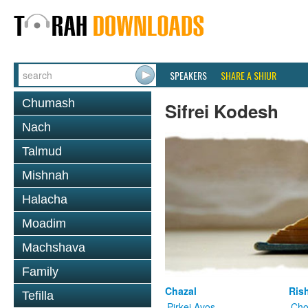
SPEAKERS
SHARE A SHIUR
Chumash
Sifrei Kodesh
Nach
Talmud
Mishnah
Halacha
Moadim
Machshava
Family
Chazal
Ris
Tefilla
Pirkei Avos
Cho