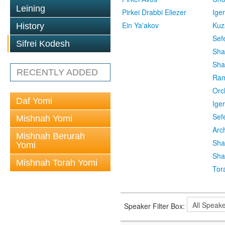
Leining
Pirkei Drabbi Eliezer
Ige
Ein Ya'akov
Kuz
History
Sef
Sifrei Kodesh
Sha
Sha
RECENTLY ADDED
Ra
Orc
Daf Yomi
Ige
Sef
Mishnah Yomi
Arc
Mishnah Berurah
Sha
Yomi
Sha
Mishnah Torah Yomi
Tor
Speaker Filter Box: