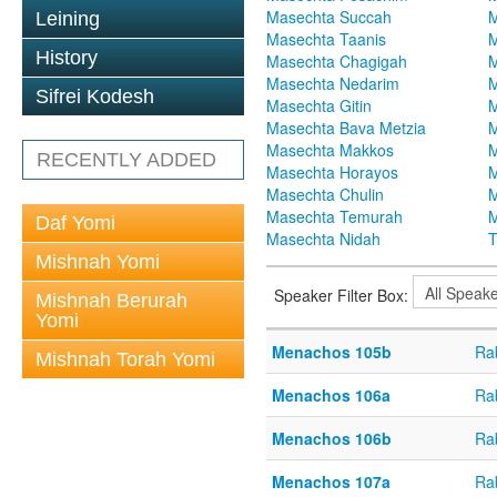
Masechta Succah
M
Leining
Masechta Taanis
M
History
Masechta Chagigah
M
Masechta Nedarim
M
Sifrei Kodesh
Masechta Gitin
M
Masechta Bava Metzia
M
Masechta Makkos
M
RECENTLY ADDED
Masechta Horayos
M
Masechta Chulin
M
Masechta Temurah
M
Daf Yomi
Masechta Nidah
T
Mishnah Yomi
Speaker Filter Box:
Mishnah Berurah
Yomi
Menachos 105b
Ra
Mishnah Torah Yomi
Menachos 106a
Ra
Menachos 106b
Ra
Menachos 107a
Ra