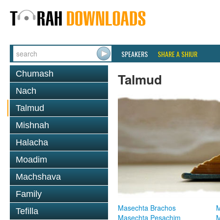
SPEAKERS
SHARE A SHIUR
Chumash
Talmud
Nach
Talmud
Mishnah
Halacha
Moadim
Machshava
Family
Masechta Brachos
M
Tefilla
Masechta Pesachim
M