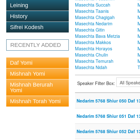
Masechta Succah
M
Leining
Masechta Taanis
M
History
Masechta Chagigah
M
Masechta Nedarim
M
Sifrei Kodesh
Masechta Gitin
M
Masechta Bava Metzia
M
Masechta Makkos
M
RECENTLY ADDED
Masechta Horayos
M
Masechta Chulin
M
Masechta Temurah
M
Daf Yomi
Masechta Nidah
T
Mishnah Yomi
Speaker Filter Box:
Mishnah Berurah
Yomi
Nedarim 5768 Shiur 050 Daf 1
Mishnah Torah Yomi
Nedarim 5768 Shiur 051 Daf 1
Nedarim 5768 Shiur 052 Daf 