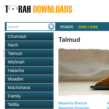
SPEAKERS
SHARE A SHIUR
Chumash
Talmud
Nach
Talmud
Mishnah
Halacha
Moadim
Machshava
Family
Masechta Brachos
M
Tefilla
Masechta Pesachim
M