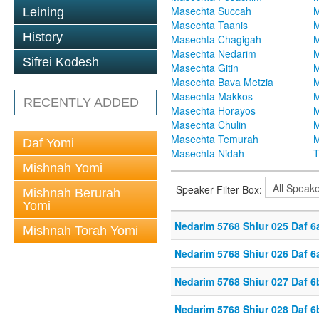
Masechta Succah
M
Leining
Masechta Taanis
M
History
Masechta Chagigah
M
Masechta Nedarim
M
Sifrei Kodesh
Masechta Gitin
M
Masechta Bava Metzia
M
Masechta Makkos
M
RECENTLY ADDED
Masechta Horayos
M
Masechta Chulin
M
Masechta Temurah
M
Daf Yomi
Masechta Nidah
T
Mishnah Yomi
Speaker Filter Box:
Mishnah Berurah
Yomi
Nedarim 5768 Shiur 025 Daf 6
Mishnah Torah Yomi
Nedarim 5768 Shiur 026 Daf 6
Nedarim 5768 Shiur 027 Daf 6
Nedarim 5768 Shiur 028 Daf 6