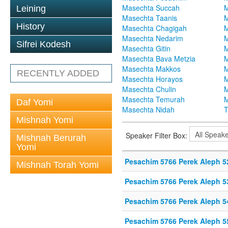
Masechta Succah
M
Leining
Masechta Taanis
M
History
Masechta Chagigah
M
Masechta Nedarim
M
Sifrei Kodesh
Masechta Gitin
M
Masechta Bava Metzia
M
Masechta Makkos
M
RECENTLY ADDED
Masechta Horayos
M
Masechta Chulin
M
Masechta Temurah
M
Daf Yomi
Masechta Nidah
T
Mishnah Yomi
Speaker Filter Box:
Mishnah Berurah
Yomi
Pesachim 5766 Perek Aleph 5
Mishnah Torah Yomi
Pesachim 5766 Perek Aleph 5
Pesachim 5766 Perek Aleph 5
Pesachim 5766 Perek Aleph 5