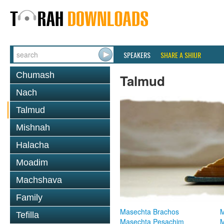
SPEAKERS
SHARE A SHIUR
Chumash
Talmud
Nach
Talmud
Mishnah
Halacha
Moadim
Machshava
Family
Masechta Brachos
M
Tefilla
Masechta Pesachim
M