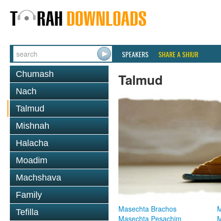
SPEAKERS
SHARE A SHIUR
Chumash
Talmud
Nach
Talmud
Mishnah
Halacha
Moadim
Machshava
Family
Masechta Brachos
M
Tefilla
Masechta Pesachim
M