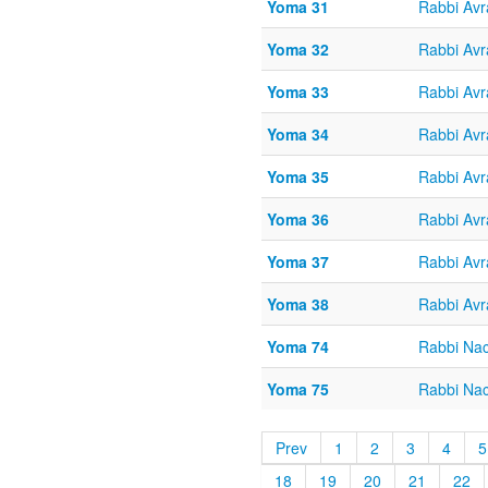
Yoma 31
Rabbi Av
Yoma 32
Rabbi Av
Yoma 33
Rabbi Av
Yoma 34
Rabbi Av
Yoma 35
Rabbi Av
Yoma 36
Rabbi Av
Yoma 37
Rabbi Av
Yoma 38
Rabbi Av
Yoma 74
Rabbi Na
Yoma 75
Rabbi Na
Prev
1
2
3
4
5
18
19
20
21
22