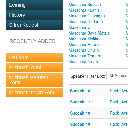
Masechta Succah
M
Leining
Masechta Taanis
M
History
Masechta Chagigah
M
Masechta Nedarim
M
Sifrei Kodesh
Masechta Gitin
M
Masechta Bava Metzia
M
Masechta Makkos
M
RECENTLY ADDED
Masechta Horayos
M
Masechta Chulin
M
Masechta Temurah
M
Daf Yomi
Masechta Nidah
T
Mishnah Yomi
Speaker Filter Box:
Mishnah Berurah
Yomi
Succah 16
Rabbi Av
Mishnah Torah Yomi
Succah 17
Rabbi Av
Succah 18
Rabbi Av
Succah 19
Rabbi Av