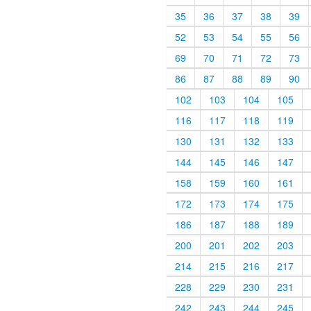
35
36
37
38
39
52
53
54
55
56
69
70
71
72
73
86
87
88
89
90
102
103
104
105
116
117
118
119
130
131
132
133
144
145
146
147
158
159
160
161
172
173
174
175
186
187
188
189
200
201
202
203
214
215
216
217
228
229
230
231
242
243
244
245